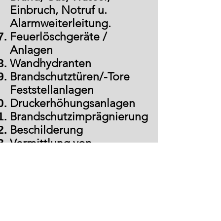
Einbruch, Notruf u.
Alarmweiterleitung.
Feuerlöschgeräte /
Anlagen
Wandhydranten
Brandschutztüren/-Tore
Feststellanlagen
Druckerhöhungsanlagen
Brandschutzimprägnierung
Beschilderung
Vermittlung von
Löschübungen
Seminare/Schulungen
Brandabschottung
Flucht- und
Rettungswegpläne sowie