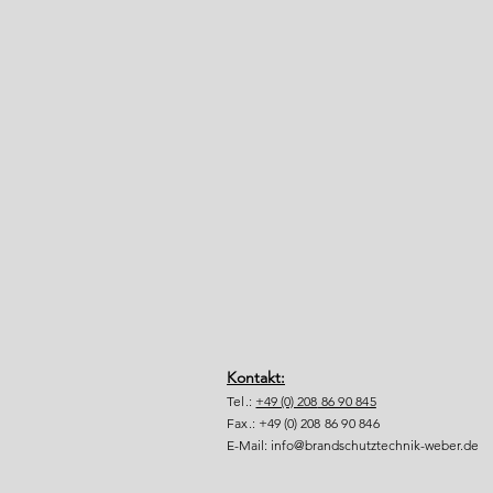
Kontakt:
Tel.:
+49 (0) 208
86 90 845
Fax.:
+49 (0) 208
86 90 846
E-Mail:
info@brandschutztechnik-weber.de