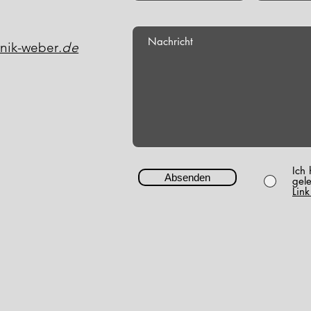
nik-weber
.de
Ich
Absenden
gel
Lin